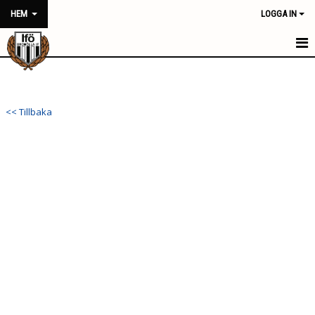
HEM
LOGGA IN
HEM
NYHETER
<< Tillbaka
FÖRENINGEN
KONTAKT
KALENDER
BILDGALLERI
DOKUMENT
VÅRA LAG/TRÄNARE
MATCHER