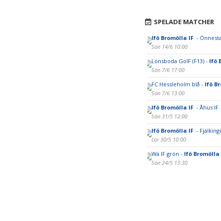
SPELADE MATCHER
Ifö Bromölla IF
- Önnest
Sön 14/6 10:00
Lönsboda GoIF (F13) -
Ifö 
Sön 7/6 17:00
FC Hessleholm blå -
Ifö B
Sön 7/6 13:00
Ifö Bromölla IF
- Åhus IF
Sön 31/5 12:00
Ifö Bromölla IF
- Fjälking
Lör 30/5 10:00
Wä IF grön -
Ifö Bromölla
Sön 24/5 13:30