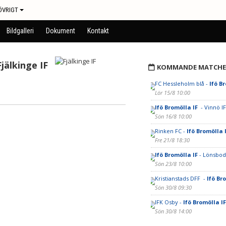
ÖVRIGT
Bildgalleri
Dokument
Kontakt
Fjälkinge IF
KOMMANDE MATCHE
FC Hessleholm blå -
Ifö B
Lör 15/8 10:00
Ifö Bromölla IF
- Vinnö IF
Sön 16/8 10:00
Rinken FC -
Ifö Bromölla 
Fre 21/8 18:30
Ifö Bromölla IF
- Lönsbod
Sön 23/8 10:00
Kristianstads DFF -
Ifö Br
Sön 30/8 09:30
IFK Osby -
Ifö Bromölla I
Sön 30/8 14:00