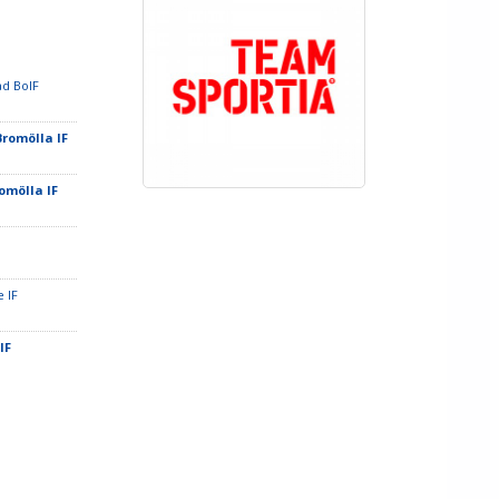
ad BoIF
Bromölla IF
romölla IF
e IF
 IF