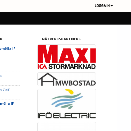
LOGGA IN
R
NÄTVERKSPARTNERS
romölla IF
IF
a GoIF
omölla IF
F