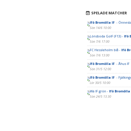
SPELADE MATCHER
Ifö Bromölla IF
- Önnest
Sön 14/6 10:00
Lönsboda GoIF (F13) -
Ifö 
Sön 7/6 17:00
FC Hessleholm blå -
Ifö B
Sön 7/6 13:00
Ifö Bromölla IF
- Åhus IF
Sön 31/5 12:00
Ifö Bromölla IF
- Fjälking
Lör 30/5 10:00
Wä IF grön -
Ifö Bromölla
Sön 24/5 13:30