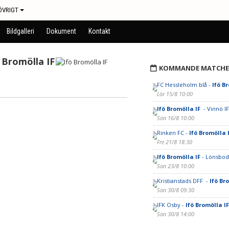
ÖVRIGT
Bildgalleri
Dokument
Kontakt
 Bromölla IF
KOMMANDE MATCHE
FC Hessleholm blå -
Ifö B
Lör 15/8 10:00
Ifö Bromölla IF
- Vinnö IF
Sön 16/8 10:00
Rinken FC -
Ifö Bromölla 
Fre 21/8 18:30
Ifö Bromölla IF
- Lönsbod
Sön 23/8 10:00
Kristianstads DFF -
Ifö Br
Sön 30/8 09:30
IFK Osby -
Ifö Bromölla I
Sön 30/8 14:00