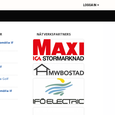
LOGGA IN
R
NÄTVERKSPARTNERS
romölla IF
IF
a GoIF
omölla IF
F