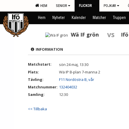
HEM
SENIOR
FLICKOR
POJKAR
Hem
Nyheter
Kalender
Matcher
Truppen
vs
Wä IF grön
Ifö
INFORMATION
Matchstart:
sön 24 maj, 13:30
Plats:
Wä IP B-plan 7-manna 2
Tävling:
F11 Nordöstra B, vår
Matchnummer:
132404032
Samling:
12:30
<< Tillbaka