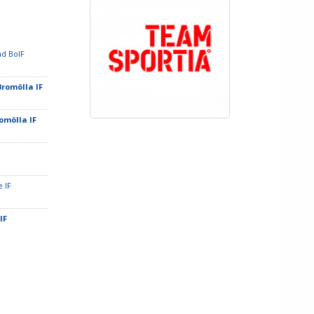
ad BoIF
Bromölla IF
romölla IF
e IF
 IF