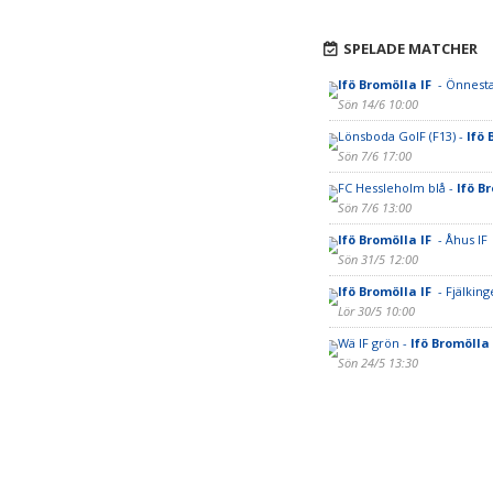
SPELADE MATCHER
Ifö Bromölla IF
- Önnest
Sön 14/6 10:00
Lönsboda GoIF (F13) -
Ifö 
Sön 7/6 17:00
FC Hessleholm blå -
Ifö B
Sön 7/6 13:00
Ifö Bromölla IF
- Åhus IF
Sön 31/5 12:00
Ifö Bromölla IF
- Fjälking
Lör 30/5 10:00
Wä IF grön -
Ifö Bromölla
Sön 24/5 13:30