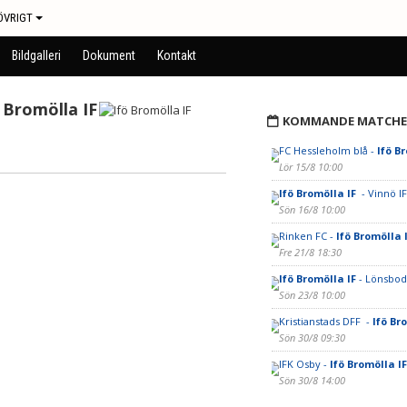
ÖVRIGT
Bildgalleri
Dokument
Kontakt
 Bromölla IF
KOMMANDE MATCHE
FC Hessleholm blå -
Ifö B
Lör 15/8 10:00
Ifö Bromölla IF
- Vinnö IF
Sön 16/8 10:00
Rinken FC -
Ifö Bromölla 
Fre 21/8 18:30
Ifö Bromölla IF
- Lönsbod
Sön 23/8 10:00
Kristianstads DFF -
Ifö Br
Sön 30/8 09:30
IFK Osby -
Ifö Bromölla I
Sön 30/8 14:00