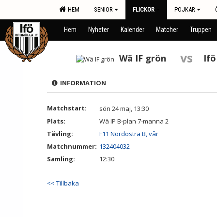
HEM
SENIOR
FLICKOR
POJKAR
Hem
Nyheter
Kalender
Matcher
Truppen
vs
Wä IF grön
Ifö
INFORMATION
Matchstart:
sön 24 maj, 13:30
Plats:
Wä IP B-plan 7-manna 2
Tävling:
F11 Nordöstra B, vår
Matchnummer:
132404032
Samling:
12:30
<< Tillbaka