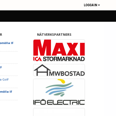
LOGGA IN
R
NÄTVERKSPARTNERS
romölla IF
IF
a GoIF
omölla IF
F