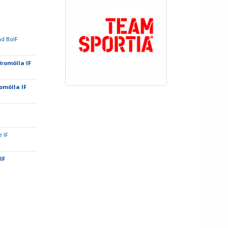
ad BoIF
Bromölla IF
romölla IF
e IF
 IF