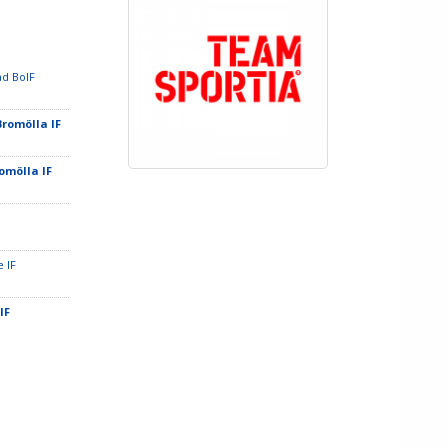
ad BoIF
Bromölla IF
romölla IF
e IF
 IF