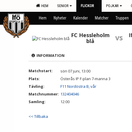
HEM
SENIOR
FLICKOR
POJKAR
Hem
Nyheter
Kalender
Matcher
Truppen
FC Hessleholm
I
vs
blå
INFORMATION
Matchstart:
sön 07 juni, 13:00
Plats:
Österås IP F-plan 7-manna 3
Tävling:
F11 Nordöstra B, vår
Matchnummer:
132404046
Samling:
12:00
<< Tillbaka