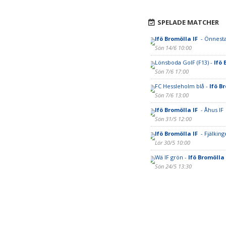
SPELADE MATCHER
Ifö Bromölla IF
- Önnest
Sön 14/6 10:00
Lönsboda GoIF (F13) -
Ifö 
Sön 7/6 17:00
FC Hessleholm blå -
Ifö B
Sön 7/6 13:00
Ifö Bromölla IF
- Åhus IF
Sön 31/5 12:00
Ifö Bromölla IF
- Fjälking
Lör 30/5 10:00
Wä IF grön -
Ifö Bromölla
Sön 24/5 13:30