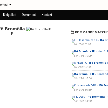
ÖVRIGT
Bildgalleri
Dokument
Kontakt
fö Bromölla
KOMMANDE MATCHE
IF
FC Hessleholm blå -
Ifö B
Lör 15/8 10:00
Ifö Bromölla IF
- Vinnö IF
Sön 16/8 10:00
Rinken FC -
Ifö Bromölla 
Fre 21/8 18:30
Ifö Bromölla IF
- Lönsbod
Sön 23/8 10:00
Kristianstads DFF -
Ifö Br
Sön 30/8 09:30
IFK Osby -
Ifö Bromölla I
Sön 30/8 14:00