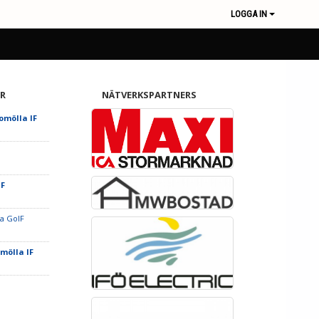
LOGGA IN
R
NÄTVERKSPARTNERS
romölla IF
IF
a GoIF
omölla IF
F