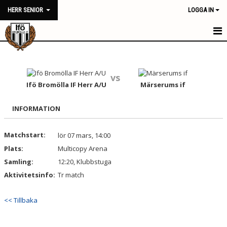
HERR SENIOR
LOGGA IN
HERR SENIOR
NYHETER
vs
Ifö Bromölla IF Herr A/U
Märserums if
KALENDER
INFORMATION
MATCHER
Matchstart:
lör 07 mars, 14:00
TRUPPEN
Plats:
Multicopy Arena
BILDGALLERI
Samling:
12:20, Klubbstuga
Aktivitetsinfo:
Tr match
DOKUMENT
<< Tillbaka
KONTAKT