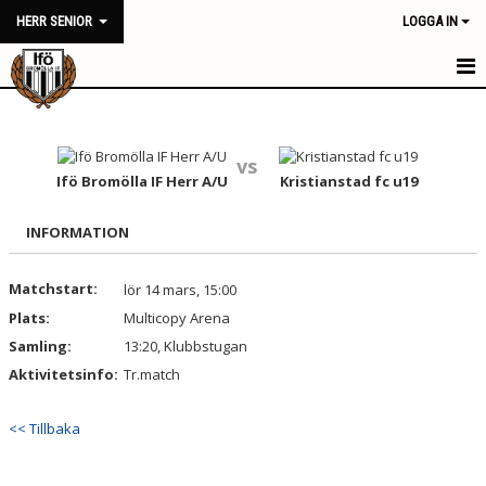
HERR SENIOR
LOGGA IN
HERR SENIOR
NYHETER
vs
Ifö Bromölla IF Herr A/U
Kristianstad fc u19
KALENDER
INFORMATION
MATCHER
Matchstart:
lör 14 mars, 15:00
TRUPPEN
Plats:
Multicopy Arena
BILDGALLERI
Samling:
13:20, Klubbstugan
Aktivitetsinfo:
Tr.match
DOKUMENT
<< Tillbaka
KONTAKT