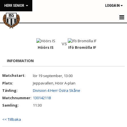
HERR SENIOR
LOGGA IN
HERR SENIOR
NYHETER
vs
Höörs IS
Ifö Bromölla IF
KALENDER
INFORMATION
MATCHER
Matchstart:
lör 19 september, 13:00
TRUPPEN
Plats:
Jeppavallen, Höör A-plan
BILDGALLERI
Tävling:
Division 4 Herr Östra Skåne
Matchnummer:
130142118
DOKUMENT
Samling:
11:30
KONTAKT
<< Tillbaka