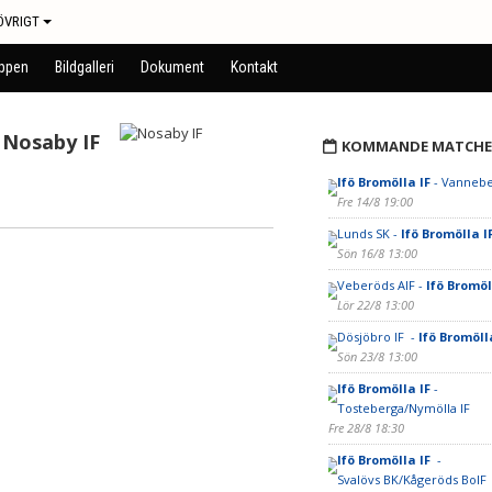
ÖVRIGT
uppen
Bildgalleri
Dokument
Kontakt
Nosaby IF
KOMMANDE MATCHE
Ifö Bromölla IF
- Vannebe
Fre 14/8 19:00
Lunds SK -
Ifö Bromölla I
Sön 16/8 13:00
Veberöds AIF -
Ifö Bromöl
Lör 22/8 13:00
Dösjöbro IF -
Ifö Bromöll
Sön 23/8 13:00
Ifö Bromölla IF
-
Tosteberga/Nymölla IF
Fre 28/8 18:30
Ifö Bromölla IF
-
Svalövs BK/Kågeröds BoIF