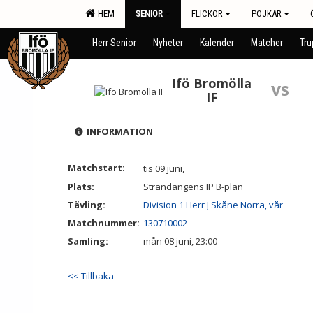
HEM
SENIOR
FLICKOR
POJKAR
Herr Senior
Nyheter
Kalender
Matcher
Tr
Ifö Bromölla
vs
IF
INFORMATION
Matchstart:
tis 09 juni,
Plats:
Strandängens IP B-plan
Tävling:
Division 1 Herr J Skåne Norra, vår
Matchnummer:
130710002
Samling:
mån 08 juni, 23:00
<< Tillbaka