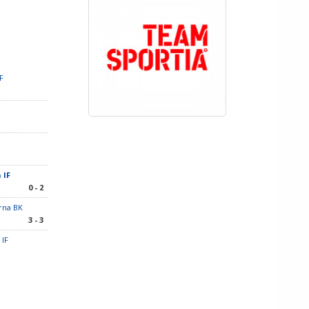
F
 IF
0 - 2
rna BK
3 - 3
 IF