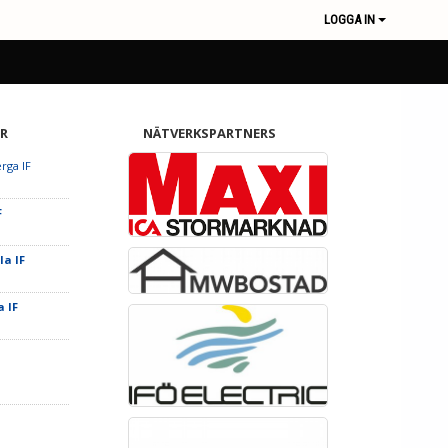
LOGGA IN
R
NÄTVERKSPARTNERS
rga IF
F
la IF
a IF