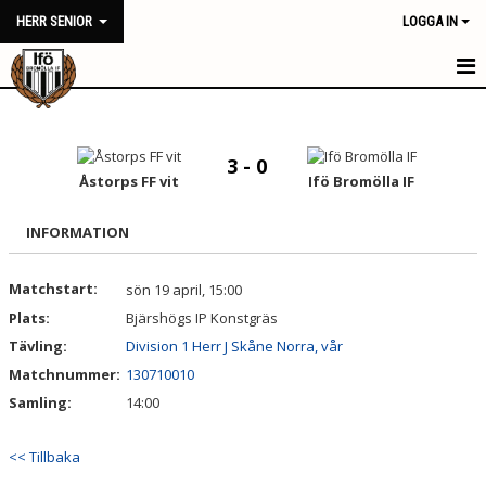
HERR SENIOR
LOGGA IN
HERR SENIOR
NYHETER
3 - 0
Åstorps FF vit
Ifö Bromölla IF
KALENDER
INFORMATION
MATCHER
Matchstart:
sön 19 april, 15:00
TRUPPEN
Plats:
Bjärshögs IP Konstgräs
BILDGALLERI
Tävling:
Division 1 Herr J Skåne Norra, vår
Matchnummer:
130710010
DOKUMENT
Samling:
14:00
KONTAKT
<< Tillbaka