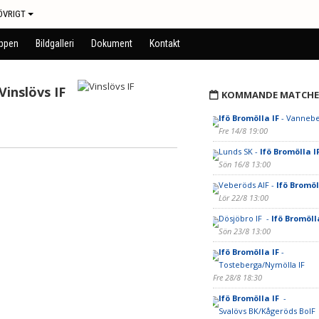
ÖVRIGT
uppen
Bildgalleri
Dokument
Kontakt
Vinslövs IF
KOMMANDE MATCHE
Ifö Bromölla IF
- Vannebe
Fre 14/8 19:00
Lunds SK -
Ifö Bromölla I
Sön 16/8 13:00
Veberöds AIF -
Ifö Bromöl
Lör 22/8 13:00
Dösjöbro IF -
Ifö Bromöll
Sön 23/8 13:00
Ifö Bromölla IF
-
Tosteberga/Nymölla IF
Fre 28/8 18:30
Ifö Bromölla IF
-
Svalövs BK/Kågeröds BoIF