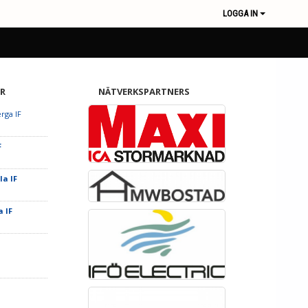
LOGGA IN
R
NÄTVERKSPARTNERS
rga IF
F
la IF
a IF