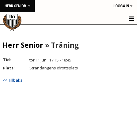
HERR SENIOR
LOGGA IN
HERR SENIOR
Herr Senior
» Träning
NYHETER
KALENDER
Tid:
tor 11 juni, 17:15 - 18:45
Plats:
Strandängens Idrottsplats
MATCHER
<< Tillbaka
TRUPPEN
BILDGALLERI
DOKUMENT
KONTAKT