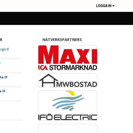
LOGGA IN
R
NÄTVERKSPARTNERS
rga IF
F
la IF
a IF