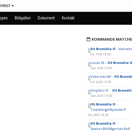
ÖVRIGT
uppen
Bildgalleri
Dokument
Kontakt
KOMMANDE MATCHE
Ifö Bromölla IF
- Vannebe
Fre 14/8 19:00
Lunds SK -
Ifö Bromölla I
Sön 16/8 13:00
Veberöds AIF -
Ifö Bromöl
Lör 22/8 13:00
Dösjöbro IF -
Ifö Bromöll
Sön 23/8 13:00
Ifö Bromölla IF
-
Tosteberga/Nymölla IF
Fre 28/8 18:30
Ifö Bromölla IF
-
Svalövs BK/Kågeröds BoIF