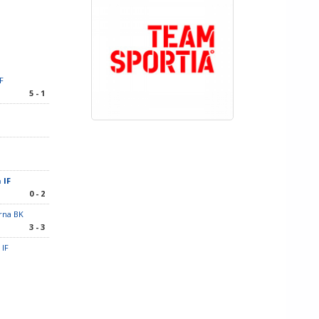
F
5 - 1
 IF
0 - 2
rna BK
3 - 3
 IF