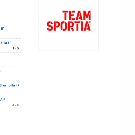
 IF
ölla IF
1 - 5
F
BK
 Bromölla IF
 AIF
3 - 0