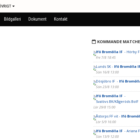
ÖVRIGT
Bildgalleri
Dokument
Kontakt
KOMMANDE MATCHE
Ifö Bromölla IF
- Hörby F
Fre 7/8 18:45
Lunds SK -
Ifö Bromölla I
Sön 16/8 13:00
Dösjöbro IF -
Ifö Bromöll
Sön 23/8 13:00
Ifö Bromölla IF
-
Svalövs BK/Kågeröds BoIF
Lör 29/8 15:00
Åstorps FF vit -
Ifö Bromöl
Lör 5/9 16:00
Ifö Bromölla IF
- Ariana 
Sön 13/9 12:00