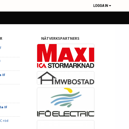
LOGGA IN
R
NÄTVERKSPARTNERS
F
F
a IF
la IF
FC röd