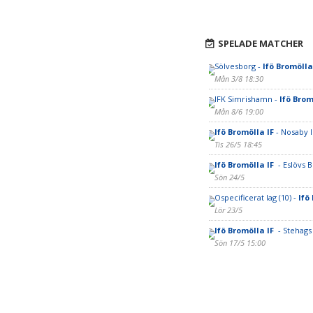
SPELADE MATCHER
Sölvesborg -
Ifö Bromölla
Mån 3/8 18:30
IFK Simrishamn -
Ifö Brom
Mån 8/6 19:00
Ifö Bromölla IF
- Nosaby I
Tis 26/5 18:45
Ifö Bromölla IF
- Eslövs 
Sön 24/5
Ospecificerat lag (10) -
Ifö
Lör 23/5
Ifö Bromölla IF
- Stehags
Sön 17/5 15:00