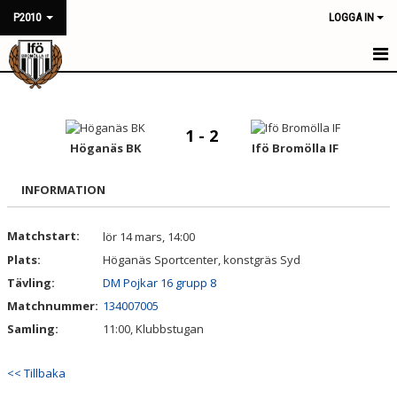
P2010
LOGGA IN
HEM
NYHETER
1 - 2
Höganäs BK
Ifö Bromölla IF
KALENDER
INFORMATION
MATCHER
Matchstart:
lör 14 mars, 14:00
TRUPPEN
Plats:
Höganäs Sportcenter, konstgräs Syd
BILDGALLERI
Tävling:
DM Pojkar 16 grupp 8
Matchnummer:
134007005
DOKUMENT
Samling:
11:00, Klubbstugan
KONTAKT
<< Tillbaka