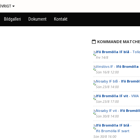
ÖVRIGT
Bildgalleri
Dokument
Kontakt
KOMMANDE MATCHE
Ifö Bromölla IF blå
- Toll
Fre 14/8
Vinslövs IF -
Ifö Bromölla I
Sön 16/8 12:00
Nosaby IF blå -
Ifö Bromöl
Sön 23/8 14:00
Ifö Bromölla IF vit
- VMA 
Sön 23/8 17:00
Nosaby IF vit -
Ifö Bromöll
Sön 30/8 14:00
Ifö Bromölla IF blå
-
Ifö Bromölla IF svart
Sön 30/8 16:00