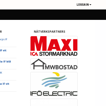
LOGGA IN
R
NÄTVERKSPARTNERS
arps IF
F vit
la IF blå
IK
a IF vit