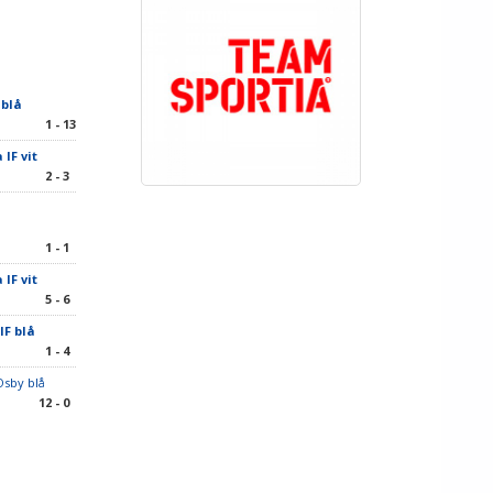
 blå
1 - 13
 IF vit
2 - 3
1 - 1
 IF vit
5 - 6
IF blå
1 - 4
Osby blå
12 - 0