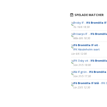
SPELADE MATCHER
Broby IF -
Ifö Bromölla IF
Tis 16/6 18:30
Brösarps IF -
Ifö Bromölla
Mån 8/6 18:30
Ifö Bromölla IF vit
-
IFK Hässleholm svart
Lör 6/6 12:00
IFK Osby vit -
Ifö Bromölla
Sön 31/5 18:00
Wä IF grön -
Ifö Bromölla 
Sön 31/5 17:30
Ifö Bromölla IF blå
- IFK 
Lör 23/5 12:30