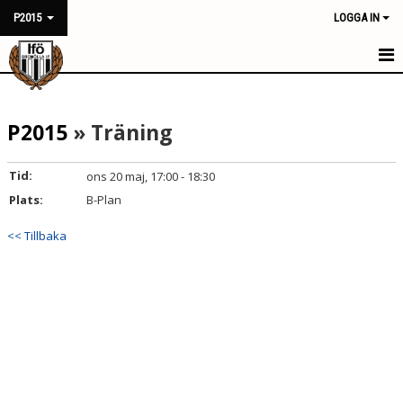
P2015
LOGGA IN
HEM
P2015
» Träning
KALENDER
NYHETER
Tid:
ons 20 maj, 17:00 - 18:30
Plats:
B-Plan
MATCHER
<< Tillbaka
TRUPPEN
BILDGALLERI
DOKUMENT
KONTAKT