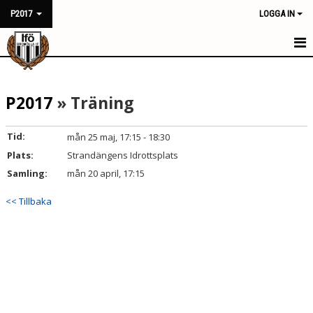
P2017
LOGGA IN
HEM
P2017
» Träning
NYHETER
KALENDER
Tid:
mån 25 maj, 17:15 - 18:30
Plats:
Strandängens Idrottsplats
MATCHER
Samling:
mån 20 april, 17:15
TRUPPEN
<< Tillbaka
BILDGALLERI
DOKUMENT
KONTAKT