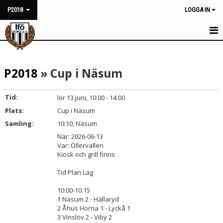
P2018
LOGGA IN
HEM
P2018
» Cup i Näsum
NYHETER
KALENDER
Tid:
lör 13 juni, 10:00 - 14:00
Plats:
Cup i Näsum
MATCHER
Samling:
10:10, Näsum
TRUPPEN
När: 2026-06-13
Var: Öllervallen
Kiosk och grill finns
BILDGALLERI
Tid Plan Lag
DOKUMENT
10:00-10:15
1 Näsum 2 - Hällaryd
KONTAKT
2 Åhus Horna 1 - Lyckå 1
3 Vinslöv 2 - Viby 2