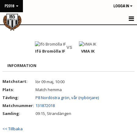
P2018
LOGGA IN
HEM
NYHETER
vs
Ifö Bromölla IF
VMA IK
KALENDER
INFORMATION
MATCHER
Matchstart:
lör 09 maj, 10:00
TRUPPEN
Plats:
Match hemma
BILDGALLERI
Tävling:
P8 Nordöstra grön, vår (nybörjare)
Matchnummer:
131872018
DOKUMENT
Samling:
09:15, Strandängen
KONTAKT
<< Tillbaka