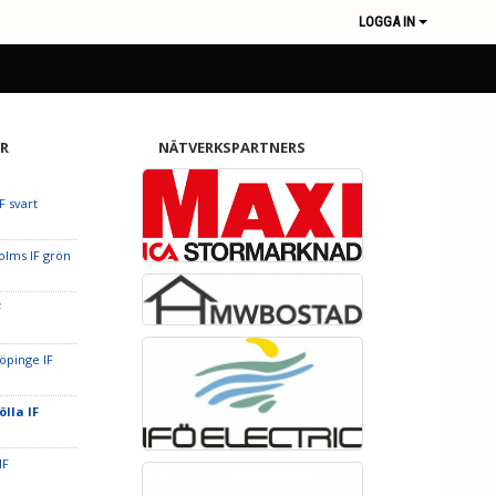
LOGGA IN
R
NÄTVERKSPARTNERS
F svart
olms IF grön
F
öpinge IF
ölla IF
IF