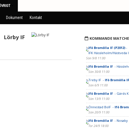
ÖVRIGT
Dokument
Kontakt
Lörby IF
KOMMANDE MATCHE
Ifö Bromölla IF (P2012)
-
IFK Hässleholm/Hästveda I
Sön 9/8 11:00
Ifö Bromölla IF
- Hässleh
Sön 30/8 11:00
Treby IF -
Ifö Bromölla I
Sön 6/9 11:00
Ifö Bromölla IF
- Gärds K
Sön 13/9 11:00
Önnestad BoIF -
Ifö Brom
Sön 20/9 11:00
Ifö Bromölla IF
- Nosaby 
Tor 24/9 18:00