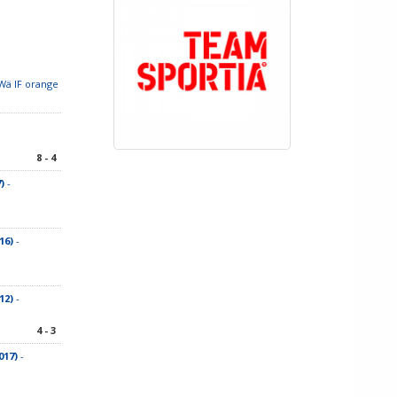
Wä IF orange
8 - 4
)
-
16)
-
12)
-
4 - 3
017)
-