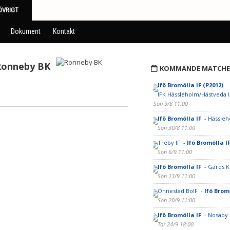
ÖVRIGT
Dokument
Kontakt
Ronneby BK
KOMMANDE MATCHE
Ifö Bromölla IF (P2012)
-
IFK Hässleholm/Hästveda I
Sön 9/8 11:00
Ifö Bromölla IF
- Hässleh
Sön 30/8 11:00
Treby IF -
Ifö Bromölla I
Sön 6/9 11:00
Ifö Bromölla IF
- Gärds K
Sön 13/9 11:00
Önnestad BoIF -
Ifö Brom
Sön 20/9 11:00
Ifö Bromölla IF
- Nosaby 
Tor 24/9 18:00