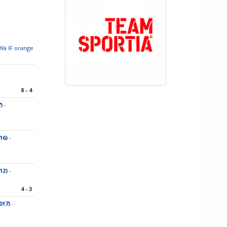
Wä IF orange
8 - 4
)
-
16)
-
12)
-
4 - 3
017)
-