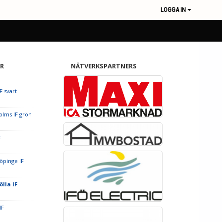
LOGGA IN
R
NÄTVERKSPARTNERS
F svart
olms IF grön
F
öpinge IF
ölla IF
IF