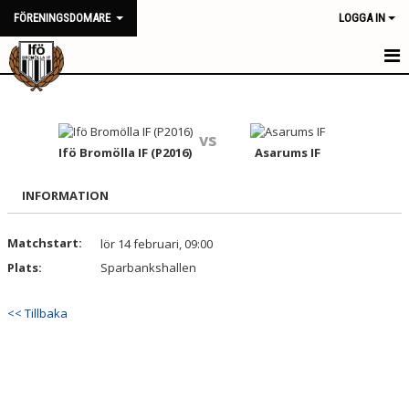
FÖRENINGSDOMARE
LOGGA IN
HEM
NYHETER
vs
Ifö Bromölla IF (P2016)
Asarums IF
KALENDER
INFORMATION
TRUPPEN
Matchstart:
lör 14 februari, 09:00
BILDGALLERI
Plats:
Sparbankshallen
DOKUMENT
<< Tillbaka
KONTAKT