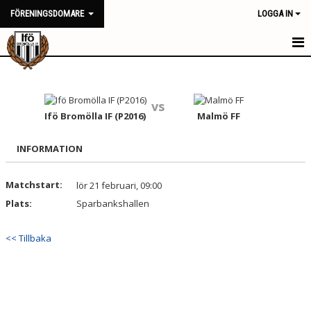
FÖRENINGSDOMARE
LOGGA IN
HEM
NYHETER
vs
Ifö Bromölla IF (P2016)
Malmö FF
KALENDER
INFORMATION
TRUPPEN
Matchstart:
lör 21 februari, 09:00
BILDGALLERI
Plats:
Sparbankshallen
DOKUMENT
<< Tillbaka
KONTAKT