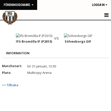
FÖRENINGSDOMARE
LOGGA IN
HEM
NYHETER
vs
Ifö Bromölla IF (P2013)
Sölvesborgs GIF
KALENDER
INFORMATION
TRUPPEN
Matchstart:
lör 31 januari, 13:30
BILDGALLERI
Plats:
Multicopy Arena
DOKUMENT
<< Tillbaka
KONTAKT