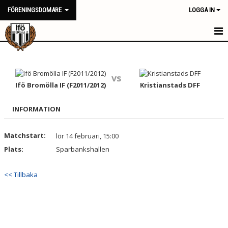
FÖRENINGSDOMARE
LOGGA IN
HEM
NYHETER
vs
Ifö Bromölla IF (F2011/2012)
Kristianstads DFF
KALENDER
INFORMATION
TRUPPEN
Matchstart:
lör 14 februari, 15:00
BILDGALLERI
Plats:
Sparbankshallen
DOKUMENT
<< Tillbaka
KONTAKT