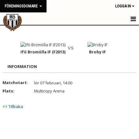
FÖRENINGSDOMARE
LOGGA IN
HEM
NYHETER
vs
Ifö Bromölla IF (F2013)
Broby IF
KALENDER
INFORMATION
TRUPPEN
Matchstart:
lör 07 februari, 14:00
BILDGALLERI
Plats:
Multicopy Arena
DOKUMENT
<< Tillbaka
KONTAKT