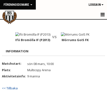
FÖRENINGSDOMARE
LOGGA IN
HEM
NYHETER
vs
Ifö Bromölla IF (P2013)
Mörrums GoIS FK
KALENDER
INFORMATION
TRUPPEN
Matchstart:
sön 08 mars, 10:00
BILDGALLERI
Plats:
Multicopy Arena
DOKUMENT
Aktivitetsinfo:
9 manna
KONTAKT
<< Tillbaka