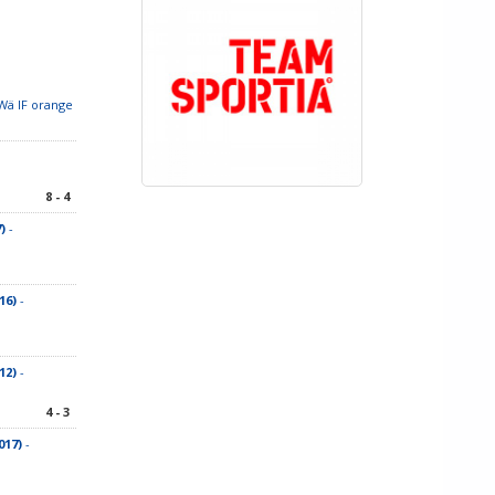
Wä IF orange
8 - 4
)
-
16)
-
12)
-
4 - 3
017)
-