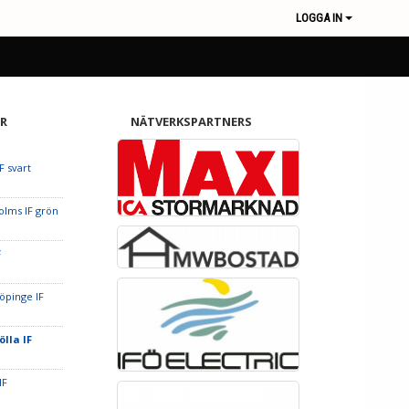
LOGGA IN
R
NÄTVERKSPARTNERS
F svart
olms IF grön
F
öpinge IF
ölla IF
IF