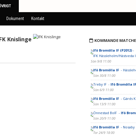
ÖVRIGT
Dokument
Kontakt
FK Knislinge
KOMMANDE MATCHE
Ifö Bromölla IF (P2012)
-
IFK Hässleholm/Hästveda I
Sön 9/8 11:00
Ifö Bromölla IF
- Hässleh
Sön 30/8 11:00
Treby IF -
Ifö Bromölla I
Sön 6/9 11:00
Ifö Bromölla IF
- Gärds K
Sön 13/9 11:00
Önnestad BoIF -
Ifö Brom
Sön 20/9 11:00
Ifö Bromölla IF
- Nosaby 
Tor 24/9 18:00