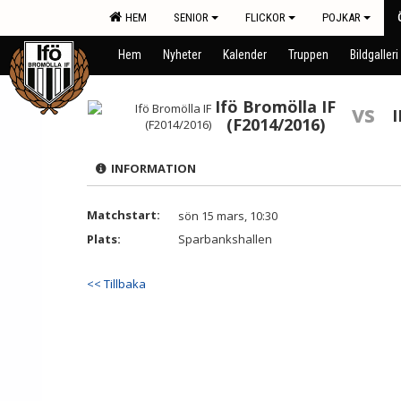
HEM
SENIOR
FLICKOR
POJKAR
Hem
Nyheter
Kalender
Truppen
Bildgalleri
Ifö Bromölla IF
vs
I
(F2014/2016)
INFORMATION
Matchstart:
sön 15 mars, 10:30
Plats:
Sparbankshallen
<< Tillbaka