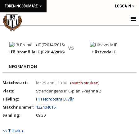
FÖRENINGSDOMARE
LOGGA IN
HEM
NYHETER
vs
Ifö Bromölla IF (F2014/2016)
Hästveda IF
KALENDER
INFORMATION
TRUPPEN
Matchstart:
lör 25 april, 10:00
(Match struken)
BILDGALLERI
Plats:
Strandängens IP C-plan 7-manna 2
DOKUMENT
Tävling:
F11 Nordöstra B, vår
Matchnummer:
132404016
KONTAKT
Samling:
09:30
<< Tillbaka