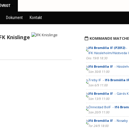
ÖVRIGT
Dokument
Kontakt
FK Knislinge
KOMMANDE MATCHE
Ifö Bromölla IF (P2012)
-
IFK Hässleholm/Hästveda I
Ons 19/8 18:30
Ifö Bromölla IF
- Hässleh
Sön 30/8 11:00
Treby IF -
Ifö Bromölla I
Sön 6/9 11:00
Ifö Bromölla IF
- Gärds K
Sön 13/9 11:00
Önnestad BoIF -
Ifö Brom
Sön 20/9 11:00
Ifö Bromölla IF
- Nosaby 
Tor 24/9 18:00