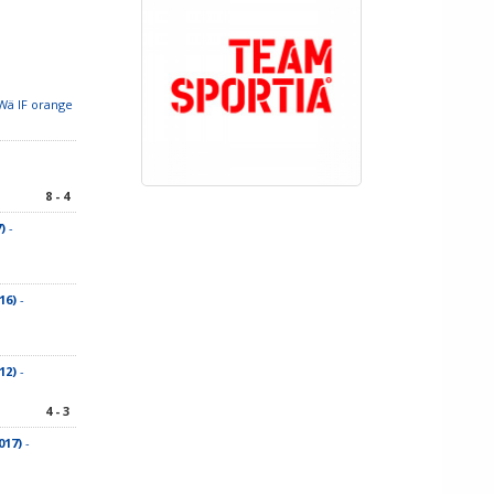
Wä IF orange
8 - 4
)
-
16)
-
12)
-
4 - 3
017)
-