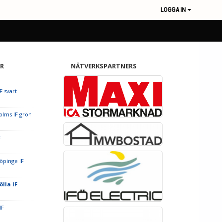
LOGGA IN
R
NÄTVERKSPARTNERS
F svart
olms IF grön
F
öpinge IF
ölla IF
IF