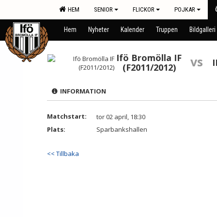
HEM
SENIOR
FLICKOR
POJKAR
Hem
Nyheter
Kalender
Truppen
Bildgalleri
Ifö Bromölla IF
vs
I
(F2011/2012)
INFORMATION
Matchstart:
tor 02 april, 18:30
Plats:
Sparbankshallen
<< Tillbaka