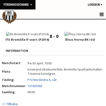
FÖRENINGSDOMARE
LOGGA IN
HEM
NYHETER
8 - 0
Ifö Bromölla IF svart (P2014)
Åhus Horna BK röd
KALENDER
INFORMATION
TRUPPEN
Matchstart:
fre 03 april, 10:00
BILDGALLERI
Ivöstrand idrottsområde, Bromölla Sparbankshallen
Plats:
7-manna konstgräs
DOKUMENT
Tävling:
P13 Nordöstra A, vår
KONTAKT
Matchnummer:
131425002
Samling:
09:00
<< Tillbaka