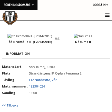
FÖRENINGSDOMARE
LOGGA IN
HEM
NYHETER
vs
Ifö Bromölla IF (F2014/2016)
Näsums IF
KALENDER
INFORMATION
TRUPPEN
Matchstart:
sön 10 maj, 12:00
BILDGALLERI
Plats:
Strandängens IP C-plan 7-manna 2
DOKUMENT
Tävling:
F12 Nordöstra, vår
Matchnummer:
132304024
KONTAKT
Samling:
11:00
<< Tillbaka