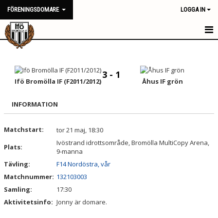
FÖRENINGSDOMARE
LOGGA IN
HEM
NYHETER
3 - 1
Ifö Bromölla IF (F2011/2012)
Åhus IF grön
KALENDER
INFORMATION
TRUPPEN
Matchstart:
tor 21 maj, 18:30
BILDGALLERI
Ivöstrand idrottsområde, Bromölla MultiCopy Arena,
Plats:
9-manna
DOKUMENT
Tävling:
F14 Nordöstra, vår
KONTAKT
Matchnummer:
132103003
Samling:
17:30
Aktivitetsinfo:
Jonny är domare.