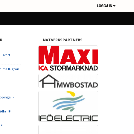
LOGGA IN
R
NÄTVERKSPARTNERS
F svart
olms IF grön
F
öpinge IF
ölla IF
IF