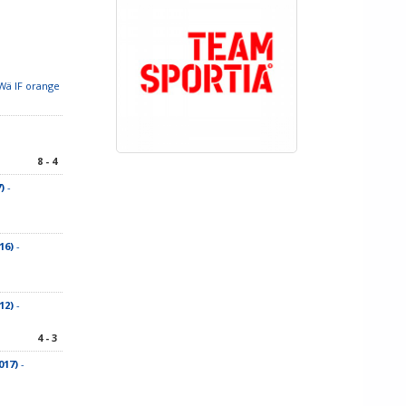
Wä IF orange
8 - 4
)
-
16)
-
12)
-
4 - 3
017)
-