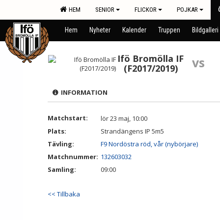
HEM
SENIOR
FLICKOR
POJKAR
Hem
Nyheter
Kalender
Truppen
Bildgalleri
Ifö Bromölla IF
vs
(F2017/2019)
INFORMATION
Matchstart:
lör 23 maj, 10:00
Plats:
Strandängens IP 5m5
Tävling:
F9 Nordöstra röd, vår (nybörjare)
Matchnummer:
132603032
Samling:
09:00
<< Tillbaka