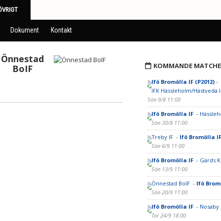
ÖVRIGT
Dokument
Kontakt
Önnestad
KOMMANDE MATCHE
BoIF
Ifö Bromölla IF (P2012)
-
IFK Hässleholm/Hästveda I
Sön 9/8 11:00
Ifö Bromölla IF
- Hässleh
Sön 30/8 11:00
Treby IF -
Ifö Bromölla I
Sön 6/9 11:00
Ifö Bromölla IF
- Gärds K
Sön 13/9 11:00
Önnestad BoIF -
Ifö Brom
Sön 20/9 11:00
Ifö Bromölla IF
- Nosaby 
Tor 24/9 18:00