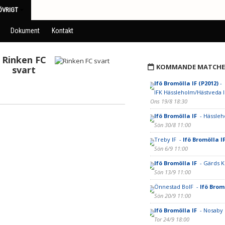
ÖVRIGT
Dokument
Kontakt
Rinken FC
KOMMANDE MATCHE
svart
Ifö Bromölla IF (P2012)
-
IFK Hässleholm/Hästveda I
Ons 19/8 18:30
Ifö Bromölla IF
- Hässleh
Sön 30/8 11:00
Treby IF -
Ifö Bromölla I
Sön 6/9 11:00
Ifö Bromölla IF
- Gärds K
Sön 13/9 11:00
Önnestad BoIF -
Ifö Brom
Sön 20/9 11:00
Ifö Bromölla IF
- Nosaby 
Tor 24/9 18:00