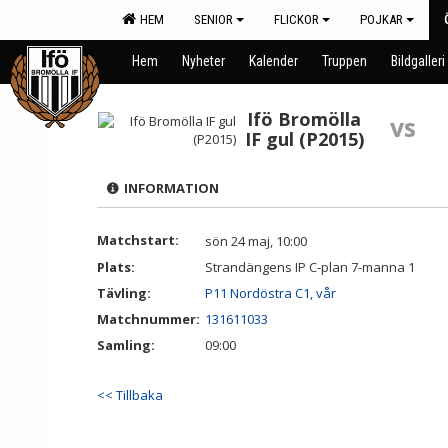
HEM
SENIOR
FLICKOR
POJKAR
Hem
Nyheter
Kalender
Truppen
Bildgalleri
Ifö Bromölla
vs
IF gul (P2015)
INFORMATION
Matchstart:
sön 24 maj, 10:00
Plats:
Strandängens IP C-plan 7-manna 1
Tävling:
P11 Nordöstra C1, vår
Matchnummer:
131611033
Samling:
09:00
<< Tillbaka