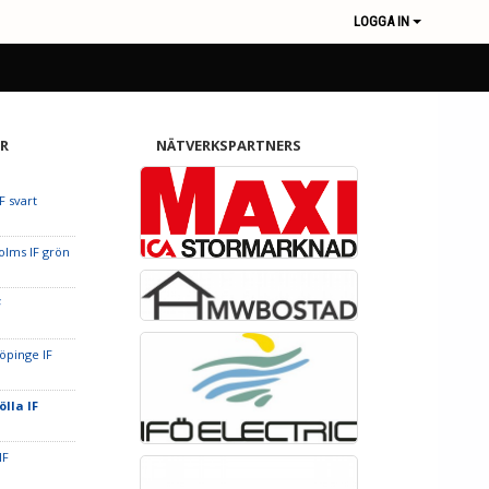
LOGGA IN
R
NÄTVERKSPARTNERS
F svart
olms IF grön
F
öpinge IF
ölla IF
IF