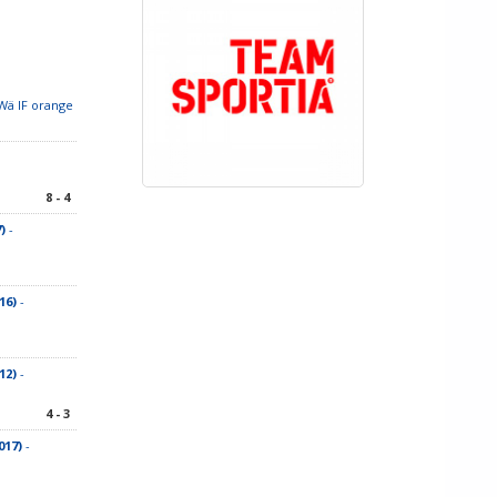
Wä IF orange
8 - 4
)
-
16)
-
12)
-
4 - 3
017)
-