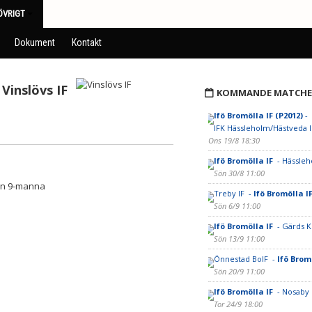
ÖVRIGT
Dokument
Kontakt
Vinslövs IF
KOMMANDE MATCHE
Ifö Bromölla IF (P2012)
-
IFK Hässleholm/Hästveda I
Ons 19/8 18:30
Ifö Bromölla IF
- Hässleh
Sön 30/8 11:00
lan 9-manna
Treby IF -
Ifö Bromölla I
Sön 6/9 11:00
Ifö Bromölla IF
- Gärds K
Sön 13/9 11:00
Önnestad BoIF -
Ifö Brom
Sön 20/9 11:00
Ifö Bromölla IF
- Nosaby 
Tor 24/9 18:00