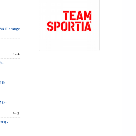
Wä IF orange
8 - 4
)
-
16)
-
12)
-
4 - 3
017)
-