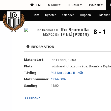
HEM
SENIOR
FLICKOR
POJKAR
Hem
Nyheter
Kalender
Truppen
Bildgalleri
Ifö Bromölla
8 - 1
IF blå(P2013)
INFORMATION
Matchstart:
lör 11 april, 12:00
Plats:
Ivöstrand idrottsområde, Bromölla D-p
Tävling:
P13 Nordöstra B1, vår
Matchnummer:
131426002
Samling:
11:00
<< Tillbaka