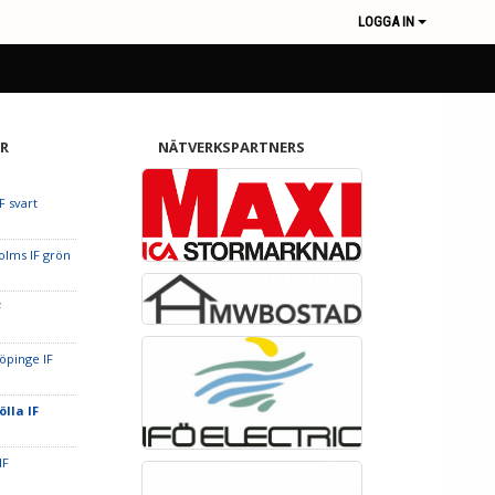
LOGGA IN
R
NÄTVERKSPARTNERS
F svart
olms IF grön
F
öpinge IF
ölla IF
IF