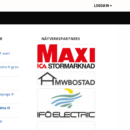
LOGGA IN
R
NÄTVERKSPARTNERS
F svart
olms IF grön
F
öpinge IF
ölla IF
IF