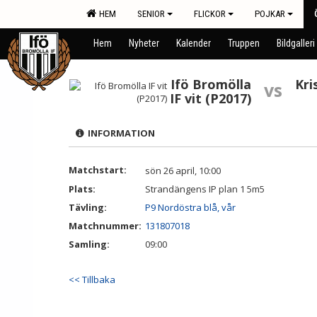
HEM
SENIOR
FLICKOR
POJKAR
Hem
Nyheter
Kalender
Truppen
Bildgalleri
Ifö Bromölla
Kri
vs
IF vit (P2017)
INFORMATION
Matchstart:
sön 26 april, 10:00
Plats:
Strandängens IP plan 1 5m5
Tävling:
P9 Nordöstra blå, vår
Matchnummer:
131807018
Samling:
09:00
<< Tillbaka