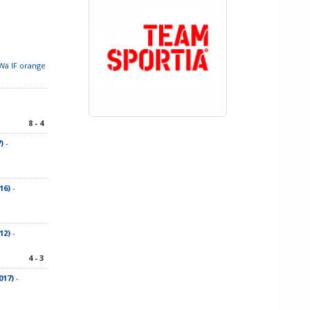
Wä IF orange
8 - 4
)
-
16)
-
12)
-
4 - 3
017)
-