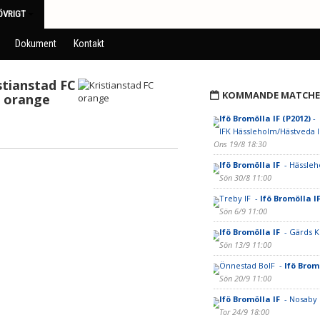
ÖVRIGT
Dokument
Kontakt
stianstad FC
KOMMANDE MATCHE
orange
Ifö Bromölla IF (P2012)
-
IFK Hässleholm/Hästveda I
Ons 19/8 18:30
Ifö Bromölla IF
- Hässleh
Sön 30/8 11:00
Treby IF -
Ifö Bromölla I
Sön 6/9 11:00
Ifö Bromölla IF
- Gärds K
Sön 13/9 11:00
Önnestad BoIF -
Ifö Brom
Sön 20/9 11:00
Ifö Bromölla IF
- Nosaby 
Tor 24/9 18:00