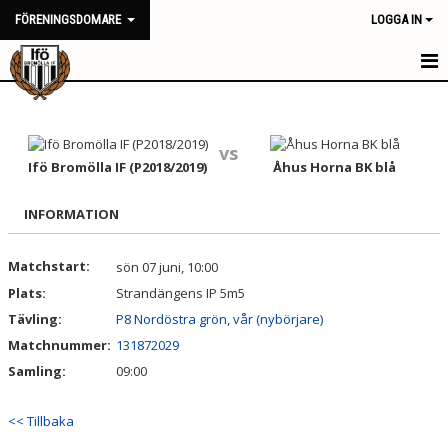
FÖRENINGSDOMARE
LOGGA IN
HEM
NYHETER
vs
Ifö Bromölla IF (P2018/2019)
Åhus Horna BK blå
KALENDER
INFORMATION
TRUPPEN
Matchstart:
sön 07 juni, 10:00
BILDGALLERI
Plats:
Strandängens IP 5m5
DOKUMENT
Tävling:
P8 Nordöstra grön, vår (nybörjare)
Matchnummer:
131872029
KONTAKT
Samling:
09:00
<< Tillbaka