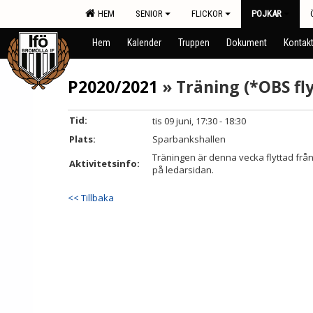
HEM
SENIOR
FLICKOR
POJKAR
Hem
Kalender
Truppen
Dokument
Kontak
P2020/2021
» Träning (*OBS fly
Tid:
tis 09 juni, 17:30 - 18:30
Plats:
Sparbankshallen
Träningen är denna vecka flyttad från 
Aktivitetsinfo:
på ledarsidan.
<< Tillbaka