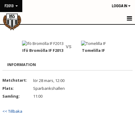
F2013
LOGGA IN
HEM
NYHETER
vs
Ifö Bromölla IF F2013
Tomelilla IF
KALENDER
INFORMATION
MATCHER
Matchstart:
lör 28 mars, 12:00
TRUPPEN
Plats:
Sparbankshallen
BILDGALLERI
Samling:
11:00
DOKUMENT
<< Tillbaka
KONTAKT