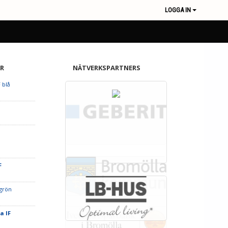
LOGGA IN
R
NÄTVERKSPARTNERS
 blå
F
 grön
la IF