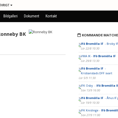
ÖVRIGT
Bildgalleri
Dokument
Kontakt
Ronneby BK
KOMMANDE MATCHE
Ifö Bromölla IF
- Broby IF
Lör 22/8 10:30
VMA IK -
Ifö Bromölla IF
Lör 29/8 13:30
Ifö Bromölla IF
-
Kristianstads DFF svart
Lör 5/9 11:30
IFK Osby -
Ifö Bromölla I
Sön 13/9 16:00
Ifö Bromölla IF
- Åhus IF
Lör 19/9 10:30
IFK Knislinge -
Ifö Bromöl
Sön 27/9 11:00