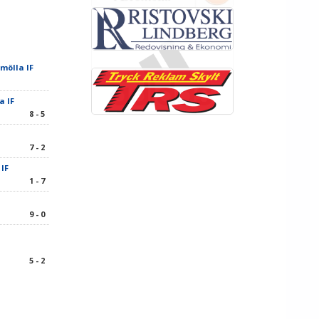
omölla IF
a IF
8 - 5
7 - 2
 IF
1 - 7
9 - 0
5 - 2