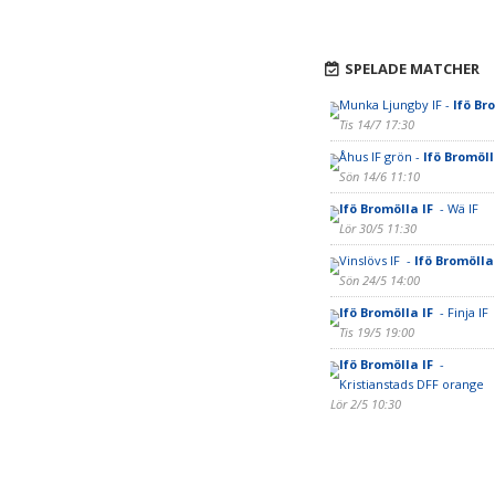
SPELADE MATCHER
Munka Ljungby IF -
Ifö Br
Tis 14/7 17:30
Åhus IF grön -
Ifö Bromöll
Sön 14/6 11:10
Ifö Bromölla IF
- Wä IF
Lör 30/5 11:30
Vinslövs IF -
Ifö Bromölla
Sön 24/5 14:00
Ifö Bromölla IF
- Finja IF
Tis 19/5 19:00
Ifö Bromölla IF
-
Kristianstads DFF orange
Lör 2/5 10:30