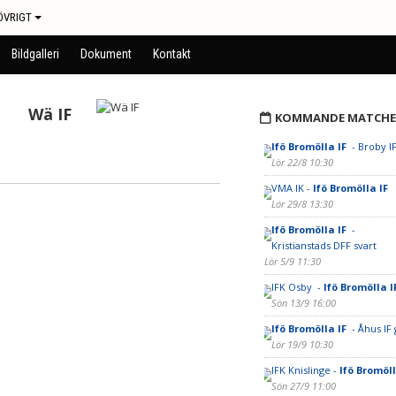
ÖVRIGT
Bildgalleri
Dokument
Kontakt
Wä IF
KOMMANDE MATCHE
Ifö Bromölla IF
- Broby IF
Lör 22/8 10:30
VMA IK -
Ifö Bromölla IF
Lör 29/8 13:30
Ifö Bromölla IF
-
Kristianstads DFF svart
Lör 5/9 11:30
IFK Osby -
Ifö Bromölla I
Sön 13/9 16:00
Ifö Bromölla IF
- Åhus IF
Lör 19/9 10:30
IFK Knislinge -
Ifö Bromöl
Sön 27/9 11:00