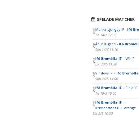
SPELADE MATCHER
Munka Ljungby IF -
Ifö Br
Tis 14/7 17:30
Åhus IF grön -
Ifö Bromöll
Sön 14/6 11:10
Ifö Bromölla IF
- Wä IF
Lör 30/5 11:30
Vinslövs IF -
Ifö Bromölla
Sön 24/5 14:00
Ifö Bromölla IF
- Finja IF
Tis 19/5 19:00
Ifö Bromölla IF
-
Kristianstads DFF orange
Lör 2/5 10:30