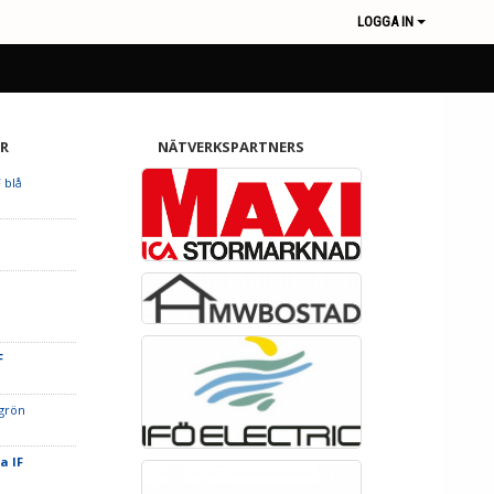
LOGGA IN
R
NÄTVERKSPARTNERS
 blå
F
 grön
la IF