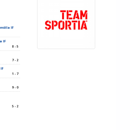
omölla IF
a IF
8 - 5
7 - 2
 IF
1 - 7
9 - 0
5 - 2