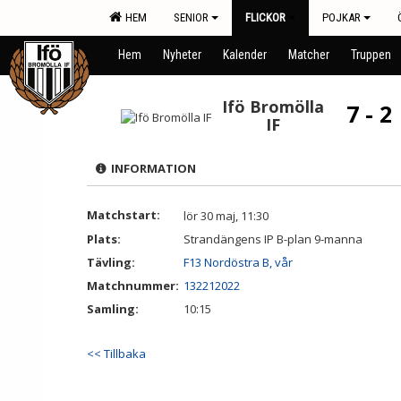
HEM
SENIOR
FLICKOR
POJKAR
Hem
Nyheter
Kalender
Matcher
Truppen
Ifö Bromölla
7 - 2
IF
INFORMATION
Matchstart:
lör 30 maj, 11:30
Plats:
Strandängens IP B-plan 9-manna
Tävling:
F13 Nordöstra B, vår
Matchnummer:
132212022
Samling:
10:15
<< Tillbaka