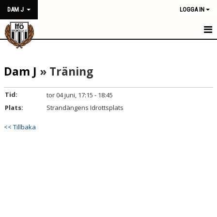
DAM J
LOGGA IN
HEM
Dam J
» Träning
NYHETER
KALENDER
Tid:
tor 04 juni, 17:15 - 18:45
Plats:
Strandängens Idrottsplats
MATCHER
<< Tillbaka
TRUPPEN
BILDGALLERI
DOKUMENT
KONTAKT