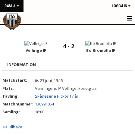
DAM J
LOGGA IN
HEM
NYHETER
4 - 2
Vellinge IF
Ifö Bromölla IF
KALENDER
INFORMATION
MATCHER
Matchstart:
tis 23 juni, 19:15
TRUPPEN
Plats:
Vanningens IP Vellinge, konstgräs
BILDGALLERI
Tävling:
Skåneserie Flickor 17 år
Matchnummer:
130991054
DOKUMENT
Samling:
18:00
KONTAKT
<< Tillbaka