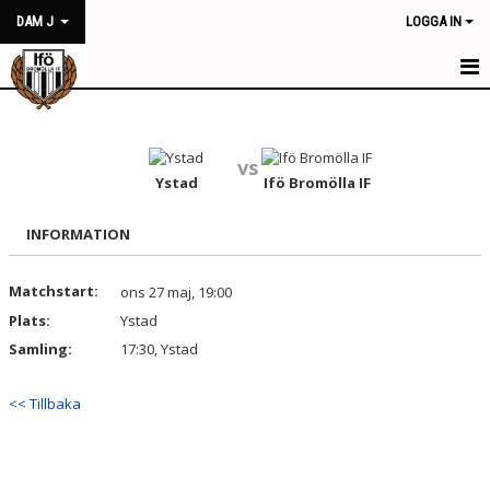
DAM J
LOGGA IN
HEM
NYHETER
vs
Ystad
Ifö Bromölla IF
KALENDER
INFORMATION
MATCHER
Matchstart:
ons 27 maj, 19:00
TRUPPEN
Plats:
Ystad
BILDGALLERI
Samling:
17:30, Ystad
DOKUMENT
<< Tillbaka
KONTAKT