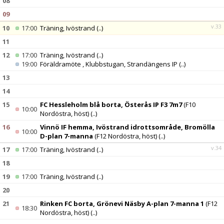
08
09
v.33
10
17:00
Träning, Ivöstrand
(..)
11
12
17:00
Träning, Ivöstrand
(..)
19:00
Föräldramöte , Klubbstugan, Strandängens IP
(..)
13
14
15
FC Hessleholm blå borta, Österås IP F3 7m7
(F10
10:00
Nordöstra, höst)
(..)
16
Vinnö IF hemma, Ivöstrand idrottsområde, Bromölla
10:00
D-plan 7-manna
(F12 Nordöstra, höst)
(..)
v.34
17
17:00
Träning, Ivöstrand
(..)
18
19
17:00
Träning, Ivöstrand
(..)
20
21
Rinken FC borta, Grönevi Näsby A-plan 7-manna 1
(F12
18:30
Nordöstra, höst)
(..)