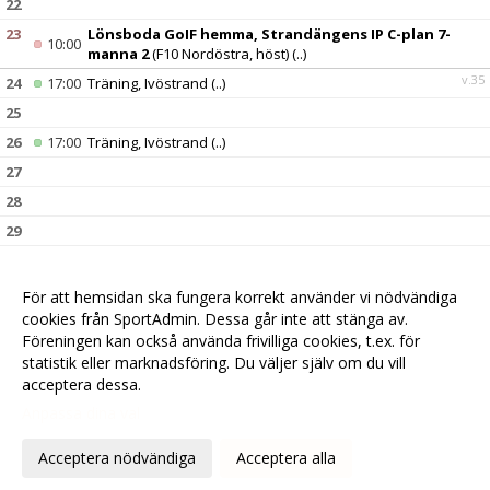
22
23
Lönsboda GoIF hemma, Strandängens IP C-plan 7-
10:00
manna 2
(F10 Nordöstra, höst)
(..)
v.35
24
17:00
Träning, Ivöstrand
(..)
25
26
17:00
Träning, Ivöstrand
(..)
27
28
29
30
Kristianstads DFF borta, Vilans IP B-plan 7-manna 1
09:30
(F10 Nordöstra, höst)
(..)
För att hemsidan ska fungera korrekt använder vi nödvändiga
14:00
IFK Osby borta, Osby IP D7
(F12 Nordöstra, höst)
(..)
cookies från SportAdmin. Dessa går inte att stänga av.
v.36
31
17:00
Träning, Ivöstrand
(..)
Föreningen kan också använda frivilliga cookies, t.ex. för
statistik eller marknadsföring. Du väljer själv om du vill
acceptera dessa.
Anpassa dina val
Cookie-
Gå till
inställningar
Webbversion
Acceptera nödvändiga
Acceptera alla