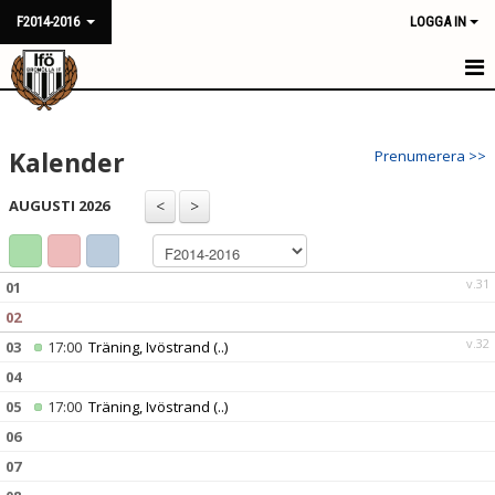
F2014-2016
LOGGA IN
HEM
Kalender
Prenumerera >>
NYHETER
AUGUSTI 2026
KALENDER
MATCHER
v.31
01
TRUPPEN
02
v.32
03
17:00
Träning, Ivöstrand
(..)
BILDGALLERI
04
DOKUMENT
05
17:00
Träning, Ivöstrand
(..)
06
KONTAKT
07