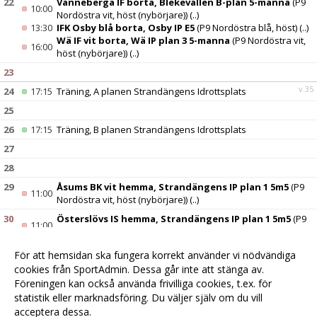
22
Vanneberga IF borta, Blekevallen B-plan 5-manna
(P9
10:00
Nordöstra vit, höst (nybörjare))
(..)
13:30
IFK Osby blå borta, Osby IP E5
(P9 Nordöstra blå, höst)
(..)
Wä IF vit borta, Wä IP plan 3 5-manna
(P9 Nordöstra vit,
16:00
höst (nybörjare))
(..)
23
v.35
24
17:15
Träning, A planen Strandängens Idrottsplats
25
26
17:15
Träning, B planen Strandängens Idrottsplats
27
28
29
Åsums BK vit hemma, Strandängens IP plan 1 5m5
(P9
11:00
Nordöstra vit, höst (nybörjare))
(..)
30
Österslövs IS hemma, Strandängens IP plan 1 5m5
(P9
11:00
Nordöstra vit, höst (nybörjare))
(..)
Vinslövs IF 2 hemma, Strandängens IP plan 1 5m5
(P9
11:00
För att hemsidan ska fungera korrekt använder vi nödvändiga
Nordöstra blå, höst)
(..)
cookies från SportAdmin. Dessa går inte att stänga av.
v.36
31
17:15
Träning, A planen Strandängens Idrottsplats
Föreningen kan också använda frivilliga cookies, t.ex. för
statistik eller marknadsföring. Du väljer själv om du vill
acceptera dessa.