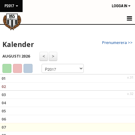
P2017
LOGGA IN
HEM
Kalender
Prenumerera >>
NYHETER
AUGUSTI 2026
KALENDER
MATCHER
v.31
01
TRUPPEN
02
v.32
03
BILDGALLERI
04
DOKUMENT
05
06
KONTAKT
07