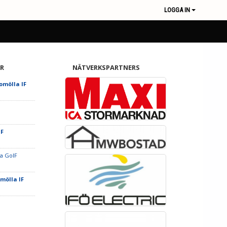
LOGGA IN
R
NÄTVERKSPARTNERS
romölla IF
IF
a GoIF
omölla IF
F