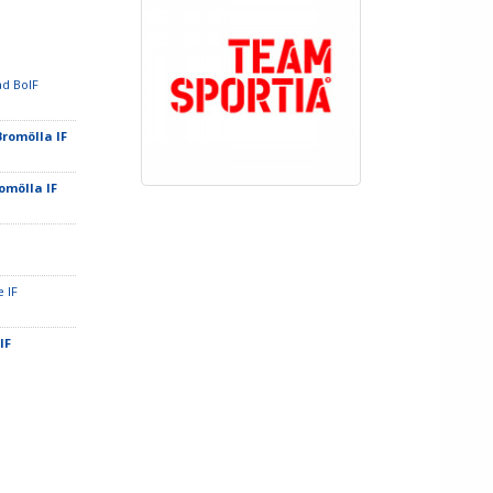
ad BoIF
Bromölla IF
romölla IF
e IF
 IF