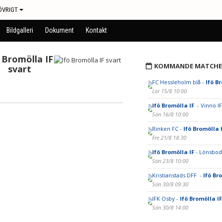
ÖVRIGT
Bildgalleri
Dokument
Kontakt
 Bromölla IF
KOMMANDE MATCHE
svart
FC Hessleholm blå -
Ifö B
Lör 15/8 10:00
Ifö Bromölla IF
- Vinnö IF
Sön 16/8 10:00
Rinken FC -
Ifö Bromölla 
Fre 21/8 18:30
Ifö Bromölla IF
- Lönsbod
Sön 23/8 10:00
Kristianstads DFF -
Ifö Br
Sön 30/8 09:30
IFK Osby -
Ifö Bromölla I
Sön 30/8 14:00