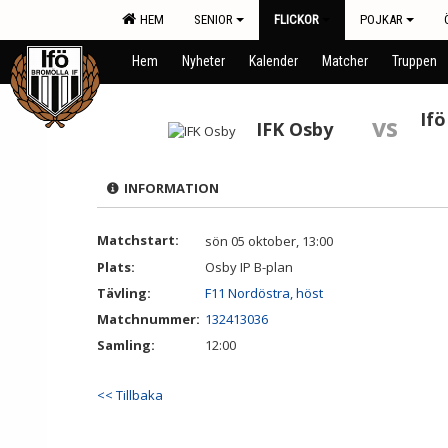
HEM
SENIOR
FLICKOR
POJKAR
Hem
Nyheter
Kalender
Matcher
Truppen
Ifö
vs
IFK Osby
INFORMATION
Matchstart:
sön 05 oktober, 13:00
Plats:
Osby IP B-plan
Tävling:
F11 Nordöstra, höst
Matchnummer:
132413036
Samling:
12:00
<< Tillbaka