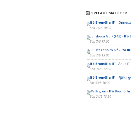
SPELADE MATCHER
Ifö Bromölla IF
- Önnest
Sön 14/6 10:00
Lönsboda GoIF (F13) -
Ifö 
Sön 7/6 17:00
FC Hessleholm blå -
Ifö B
Sön 7/6 13:00
Ifö Bromölla IF
- Åhus IF
Sön 31/5 12:00
Ifö Bromölla IF
- Fjälking
Lör 30/5 10:00
Wä IF grön -
Ifö Bromölla
Sön 24/5 13:30