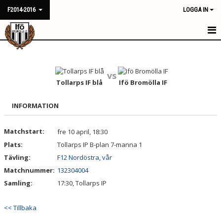
F2014-2016
LOGGA IN
HEM
NYHETER
vs
Tollarps IF blå
Ifö Bromölla IF
KALENDER
INFORMATION
MATCHER
Matchstart:
fre 10 april, 18:30
TRUPPEN
Plats:
Tollarps IP B-plan 7-manna 1
BILDGALLERI
Tävling:
F12 Nordöstra, vår
Matchnummer:
132304004
DOKUMENT
Samling:
17:30, Tollarps IP
KONTAKT
<< Tillbaka